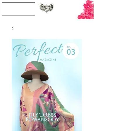
JPY (¥)