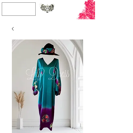
JPY (¥)