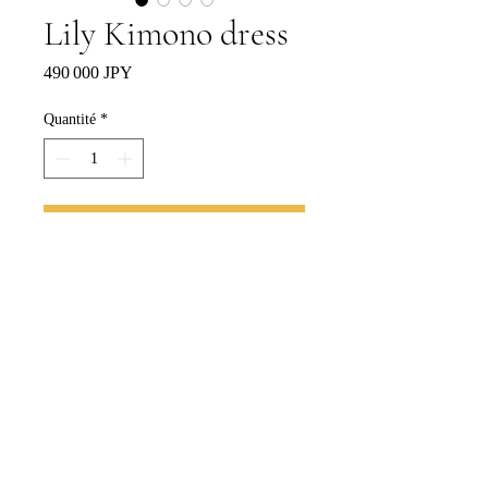
Lily Kimono dress
Prix
490 000 JPY
Quantité
*
Ajouter au panier
Commander et payer
特定商取引法に基づく表記
Copyright Ⓒ 2024 lilydress.jp Tous droits réservés.